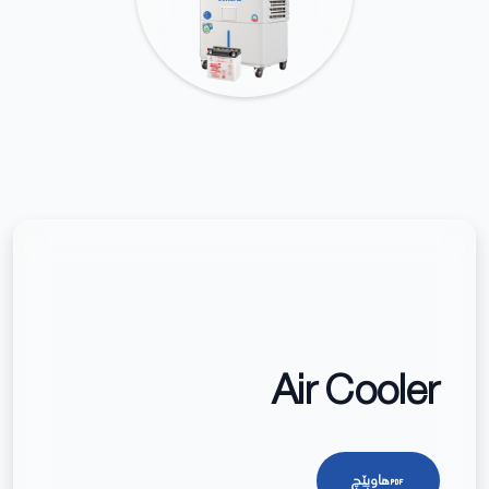
Air Cooler
هاوپێچ