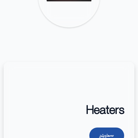
Heaters
هاوپێچ