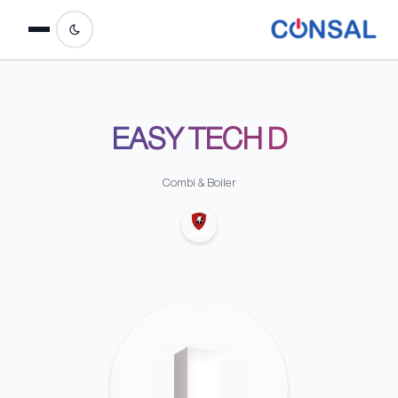
EASY TECH D
Combi & Boiler