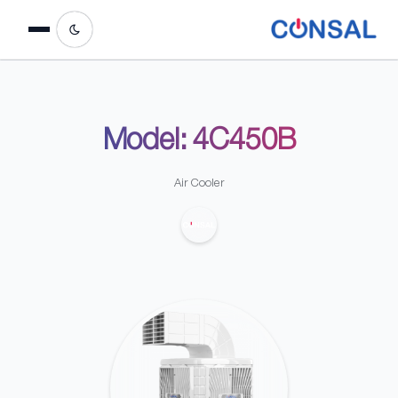
Model: 4C450B
Air Cooler